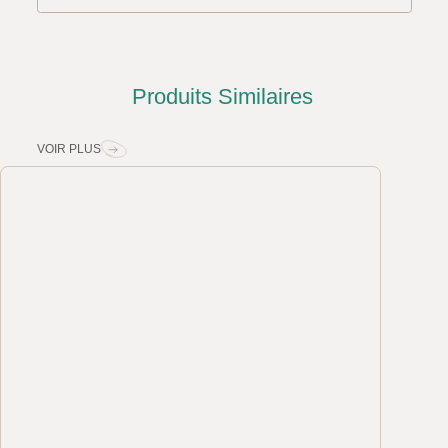
Produits Similaires
VOIR PLUS
Margelle Travertin
Margelle Travertin
Margelle Tra
Caramel
Caramel Light
Rustique Li