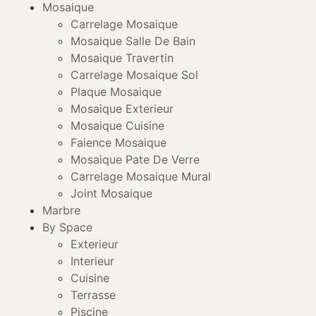
Mosaique
Carrelage Mosaique
Mosaique Salle De Bain
Mosaique Travertin
Carrelage Mosaique Sol
Plaque Mosaique
Mosaique Exterieur
Mosaique Cuisine
Faience Mosaique
Mosaique Pate De Verre
Carrelage Mosaique Mural
Joint Mosaique
Marbre
By Space
Exterieur
Interieur
Cuisine
Terrasse
Piscine