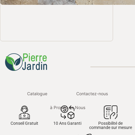
Travertin Mix
Travertin Silver
Margelle Tr
Comm
Comm
Rustique Li
Catalogue
Contactez-nous
à Propos de Nous
Conseil Gratuit
10 Ans Garanti
Possibilité de
commande sur mesure