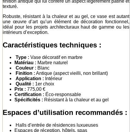
finition antique qui lui confère un aspect légèrement patiné et
texturé.
Robuste, résistant à la chaleur et au gel, ce vase est autant
une œuvre d’art qu’un élément de décoration fonctionnel,
idéal pour les projets architecturaux haut de gamme ou les
intérieurs d’exception.
Caractéristiques techniques :
Type :
Vase décoratif en marbre
Matériau :
Marbre naturel
Couleur :
Blanc
Finition :
Antique (aspect vieilli, non brillant)
Application :
Intérieur
Qualité :
1er choix
Prix :
775,00 €
Certification :
Éco-responsable
Spécificités :
Résistant à la chaleur et au gel
Espaces d’utilisation recommandés :
Halls d’entrée de résidences luxueuses
Espaces de réception, hôtels, spas