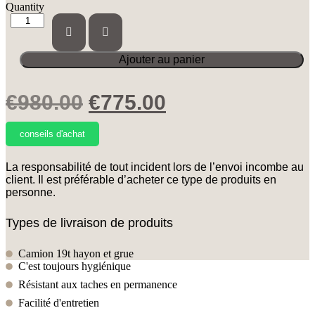
Quantity
quantité
de
Vase
En
Marbre
Creme
Le
Le
€
980.00
€
775.00
prix
prix
conseils d'achat
initial
actuel
La responsabilité de tout incident lors de l’envoi incombe au
était :
est :
client. Il est préférable d’acheter ce type de produits en
€980.00.
€775.00.
personne.
Types de livraison de produits
Camion 19t hayon et grue
C'est toujours hygiénique​
Résistant aux taches en permanence​
Facilité d'entretien​