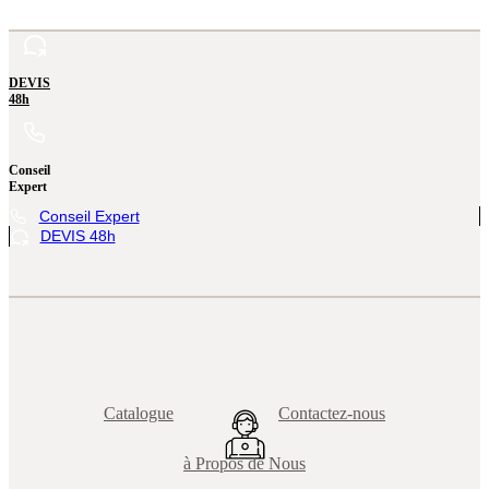
Travertin Mix Comm
Travertin Silver Comm
Margelle Travertin Rustique
DEVIS
48h
Light
Conseil
Expert
Conseil Expert
DEVIS 48h
Catalogue
Contactez-nous
à Propos de Nous