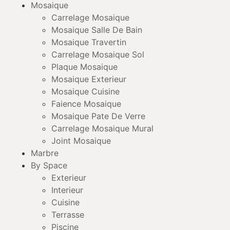
Mosaique
Carrelage Mosaique
Mosaique Salle De Bain
Mosaique Travertin
Carrelage Mosaique Sol
Plaque Mosaique
Mosaique Exterieur
Mosaique Cuisine
Faience Mosaique
Mosaique Pate De Verre
Carrelage Mosaique Mural
Joint Mosaique
Marbre
By Space
Exterieur
Interieur
Cuisine
Terrasse
Piscine