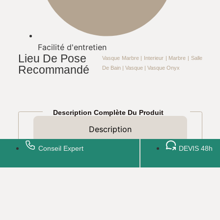
Facilité d'entretien​
Lieu De Pose
Vasque Marbre
|
Interieur
|
Marbre
|
Salle
Recommandé
De Bain
|
Vasque
|
Vasque Onyx
Description Complète Du Produit
Description
Conseil Expert
DEVIS 48h
Alba – La Chaleur Douce
Du Marbre Aux Reflets
Ambrés
Une lumière dorée, sculptée dans la pierre
La vasque Alba est taillée dans un
marbre