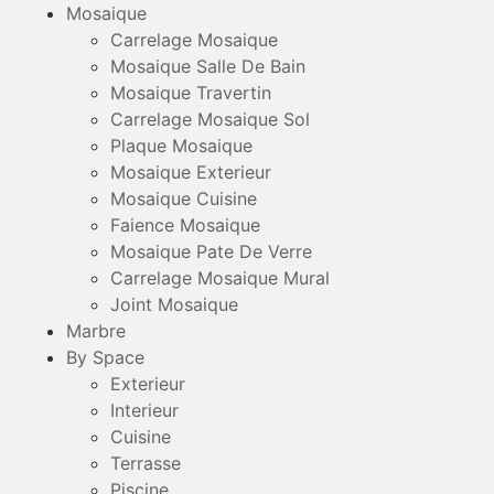
Mosaique
Carrelage Mosaique
Mosaique Salle De Bain
Mosaique Travertin
Carrelage Mosaique Sol
Plaque Mosaique
Mosaique Exterieur
Mosaique Cuisine
Faience Mosaique
Mosaique Pate De Verre
Carrelage Mosaique Mural
Joint Mosaique
Marbre
By Space
Exterieur
Interieur
Cuisine
Terrasse
Piscine