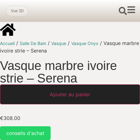
Vue 3D
/
/
/
/ Vasque marbre
Accueil
Salle De Bain
Vasque
Vasque Onyx
ivoire strie – Serena
Vasque marbre ivoire
strie – Serena
Ajouter au panier
€
308.00
conseils d'achat