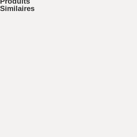
Produits
Similaires
Travertin Mix
Comm
Travertin Silver
Comm