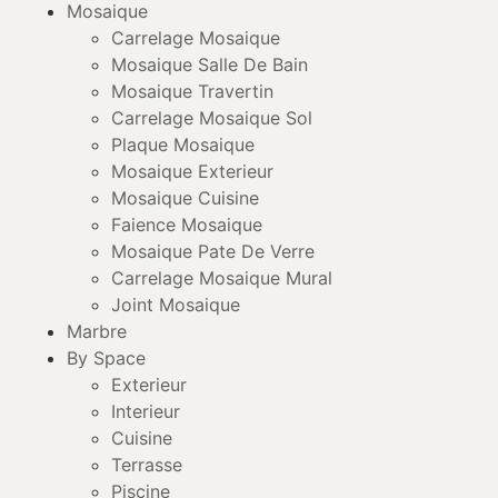
Mosaique
Carrelage Mosaique
Mosaique Salle De Bain
Mosaique Travertin
Carrelage Mosaique Sol
Plaque Mosaique
Mosaique Exterieur
Mosaique Cuisine
Faience Mosaique
Mosaique Pate De Verre
Carrelage Mosaique Mural
Joint Mosaique
Marbre
By Space
Exterieur
Interieur
Cuisine
Terrasse
Piscine