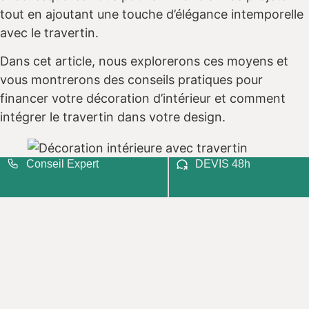
tout en ajoutant une touche d’élégance intemporelle
avec le travertin.
Dans cet article, nous explorerons ces moyens et
vous montrerons des conseils pratiques pour
financer votre décoration d’intérieur et comment
intégrer le travertin dans votre design.
Conseil Expert
DEVIS 48h
Décoration intérieure avec travertin
1. Établissez Un Budget Clair Et
Réaliste
Avant de commencer votre projet de décoration, il
est essentiel d’établir un budget clair et réaliste.
Analysez vos finances et déterminez combien vous
pouvez vous permettre de dépenser pour chaque